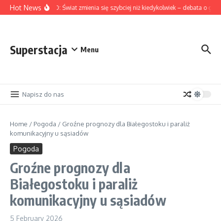
Skip to content
Hot News
NA ŻYWO: Świat zmienia się szybciej niż kiedykolwiek – debata o globa
Superstacja
Menu
Napisz do nas
Home
/
Pogoda
/
Groźne prognozy dla Białegostoku i paraliż
komunikacyjny u sąsiadów
Pogoda
Groźne prognozy dla
Białegostoku i paraliż
komunikacyjny u sąsiadów
5 February 2026