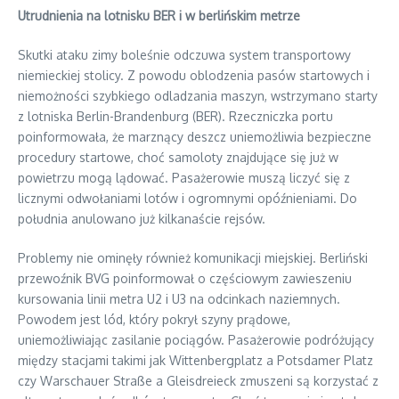
Utrudnienia na lotnisku BER i w berlińskim metrze
Skutki ataku zimy boleśnie odczuwa system transportowy
niemieckiej stolicy. Z powodu oblodzenia pasów startowych i
niemożności szybkiego odladzania maszyn, wstrzymano starty
z lotniska Berlin-Brandenburg (BER). Rzeczniczka portu
poinformowała, że marznący deszcz uniemożliwia bezpieczne
procedury startowe, choć samoloty znajdujące się już w
powietrzu mogą lądować. Pasażerowie muszą liczyć się z
licznymi odwołaniami lotów i ogromnymi opóźnieniami. Do
południa anulowano już kilkanaście rejsów.
Problemy nie ominęły również komunikacji miejskiej. Berliński
przewoźnik BVG poinformował o częściowym zawieszeniu
kursowania linii metra U2 i U3 na odcinkach naziemnych.
Powodem jest lód, który pokrył szyny prądowe,
uniemożliwiając zasilanie pociągów. Pasażerowie podróżujący
między stacjami takimi jak Wittenbergplatz a Potsdamer Platz
czy Warschauer Straße a Gleisdreieck zmuszeni są korzystać z