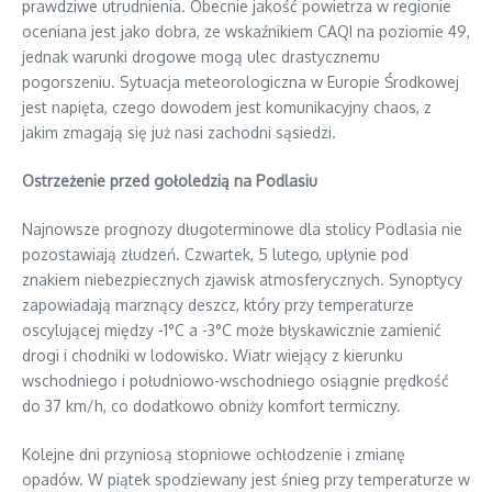
prawdziwe utrudnienia. Obecnie jakość powietrza w regionie
oceniana jest jako dobra, ze wskaźnikiem CAQI na poziomie 49,
jednak warunki drogowe mogą ulec drastycznemu
pogorszeniu. Sytuacja meteorologiczna w Europie Środkowej
jest napięta, czego dowodem jest komunikacyjny chaos, z
jakim zmagają się już nasi zachodni sąsiedzi.
Ostrzeżenie przed gołoledzią na Podlasiu
Najnowsze prognozy długoterminowe dla stolicy Podlasia nie
pozostawiają złudzeń. Czwartek, 5 lutego, upłynie pod
znakiem niebezpiecznych zjawisk atmosferycznych. Synoptycy
zapowiadają marznący deszcz, który przy temperaturze
oscylującej między -1°C a -3°C może błyskawicznie zamienić
drogi i chodniki w lodowisko. Wiatr wiejący z kierunku
wschodniego i południowo-wschodniego osiągnie prędkość
do 37 km/h, co dodatkowo obniży komfort termiczny.
Kolejne dni przyniosą stopniowe ochłodzenie i zmianę
opadów. W piątek spodziewany jest śnieg przy temperaturze w