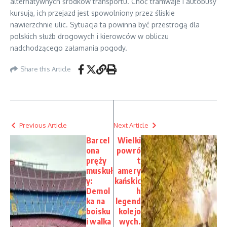
alternatywnych środków transportu. Choć tramwaje i autobusy
kursują, ich przejazd jest spowolniony przez śliskie
nawierzchnie ulic. Sytuacja ta powinna być przestrogą dla
polskich służb drogowych i kierowców w obliczu
nadchodzącego załamania pogody.
Share this Article
Previous Article
Next Article
Barcel
Wielki
ona
powró
pręży
t
muskuł
amery
y:
kańskic
Demol
h
ka na
legend
boisku
kolejo
i walka
wych.