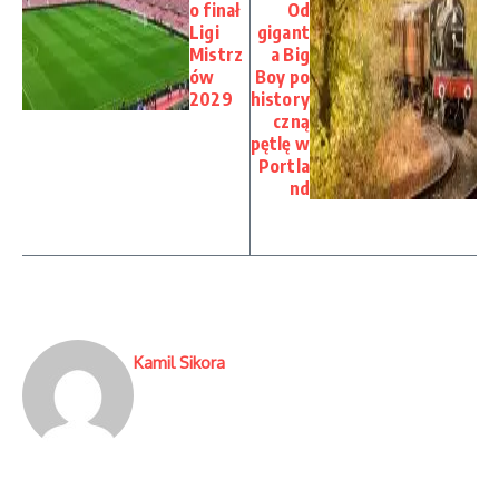
o finał
Od
Ligi
gigant
Mistrz
a Big
ów
Boy po
2029
history
czną
pętlę w
Portla
nd
Kamil Sikora