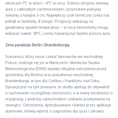
okolicach 1°C w dzień i -4°C w nocy. Sobota utrzyma zimową
aurę z całkowitym zachmurzeniem i przyrostem pokrywy
śnieżnej o kolejne 3 cm. Największy szok termiczny czeka nas
jednak w niedzielę, 8 lutego. Prognozy wskazują na
gwałtowny spadek temperatury – w nocy termometry mogą
wskazać nawet -18°C, czemu towarzyszyć będzie ponura aura.
Zima paraliżuje Berlin i Brandenburgię
Scenariusz, który może czekać kierowców we wschodniej
Polsce, realizuje się już w Niemczech. Niemiecka Służba
Meteorologiczna (DWD) wydała oficjalne ostrzeżenia przed
gołoledzią dla Berlina oraz południowo-wschodniej
Brandenburgii, w tym dla Cottbus i Frankfurtu nad Odrą.
Sytuacja jest na tyle poważna, że służby apelują do obywateli
o zachowanie szczególnej ostrożności, a w miarę możliwości o
rezygnację z podróży samochodem i unikanie przebywania na
zewnątrz. Ostrzeżenia, dystrybuowane również przez aplikacje
alarmowe, mówią wprost o zagrożeniu dla życia i zdrowia.