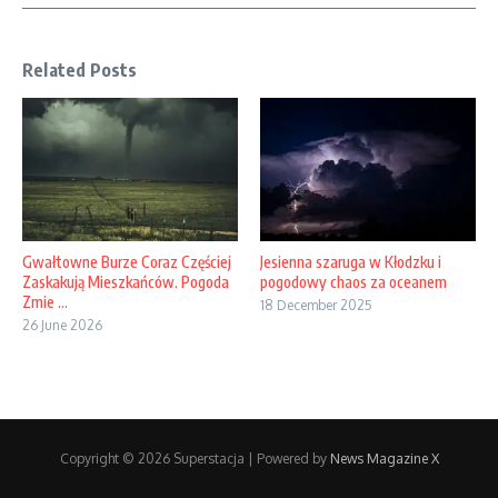
Related Posts
Gwałtowne Burze Coraz Częściej
Jesienna szaruga w Kłodzku i
Zaskakują Mieszkańców. Pogoda
pogodowy chaos za oceanem
Zmie ...
18 December 2025
26 June 2026
Copyright © 2026 Superstacja | Powered by
News Magazine X