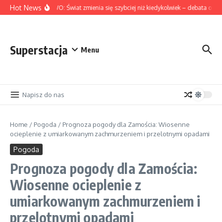
Skip to content
Hot News
NA ŻYWO: Świat zmienia się szybciej niż kiedykolwiek – debata o glob
Superstacja
Menu
Napisz do nas
Home
/
Pogoda
/
Prognoza pogody dla Zamościa: Wiosenne
ocieplenie z umiarkowanym zachmurzeniem i przelotnymi opadami
Pogoda
Prognoza pogody dla Zamościa:
Wiosenne ocieplenie z
umiarkowanym zachmurzeniem i
przelotnymi opadami