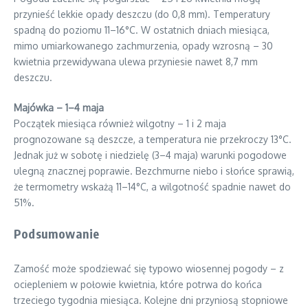
przynieść lekkie opady deszczu (do 0,8 mm). Temperatury
spadną do poziomu 11–16°C. W ostatnich dniach miesiąca,
mimo umiarkowanego zachmurzenia, opady wzrosną – 30
kwietnia przewidywana ulewa przyniesie nawet 8,7 mm
deszczu.
Majówka – 1–4 maja
Początek miesiąca również wilgotny – 1 i 2 maja
prognozowane są deszcze, a temperatura nie przekroczy 13°C.
Jednak już w sobotę i niedzielę (3–4 maja) warunki pogodowe
ulegną znacznej poprawie. Bezchmurne niebo i słońce sprawią,
że termometry wskażą 11–14°C, a wilgotność spadnie nawet do
51%.
Podsumowanie
Zamość może spodziewać się typowo wiosennej pogody – z
ociepleniem w połowie kwietnia, które potrwa do końca
trzeciego tygodnia miesiąca. Kolejne dni przyniosą stopniowe