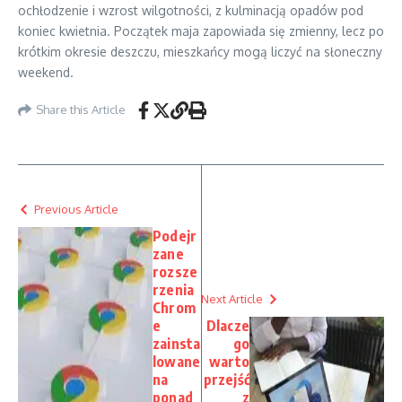
ochłodzenie i wzrost wilgotności, z kulminacją opadów pod
koniec kwietnia. Początek maja zapowiada się zmienny, lecz po
krótkim okresie deszczu, mieszkańcy mogą liczyć na słoneczny
weekend.
Share this Article
Previous Article
Podejr
zane
rozsze
rzenia
Next Article
Chrom
e
Dlacze
zainsta
go
lowane
warto
na
przejść
ponad
z