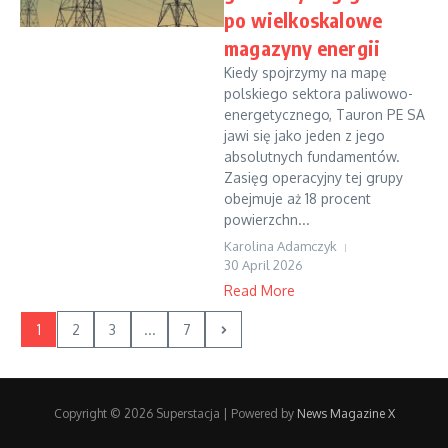
po wielkoskalowe
magazyny energii
Kiedy spojrzymy na mapę
polskiego sektora paliwowo-
energetycznego, Tauron PE SA
jawi się jako jeden z jego
absolutnych fundamentów.
Zasięg operacyjny tej grupy
obejmuje aż 18 procent
powierzchn...
Karolina Adamczyk
30 April 2026
Read More
1
2
3
...
7
Copyright © 2026 Superstacja | Powered by
News Magazine X