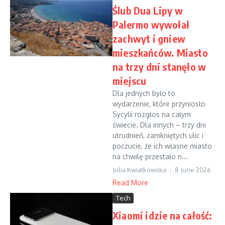
Ślub Dua Lipy w
Palermo wywołał
zachwyt i gniew
mieszkańców. Miasto
na trzy dni stanęło w
miejscu
Dla jednych było to
wydarzenie, które przyniosło
Sycylii rozgłos na całym
świecie. Dla innych – trzy dni
utrudnień, zamkniętych ulic i
poczucie, że ich własne miasto
na chwilę przestało n...
Julia Kwiatkowska
8 June 2026
Read More
Tech
Xiaomi idzie na całość: