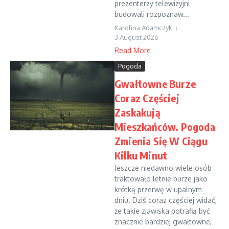
prezenterzy telewizyjni
budowali rozpoznaw...
Karolina Adamczyk
3 August 2026
Read More
Pogoda
Gwałtowne Burze
Coraz Częściej
Zaskakują
Mieszkańców. Pogoda
Zmienia Się W Ciągu
Kilku Minut
Jeszcze niedawno wiele osób
traktowało letnie burze jako
krótką przerwę w upalnym
dniu. Dziś coraz częściej widać,
że takie zjawiska potrafią być
znacznie bardziej gwałtowne,