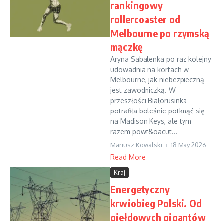
rankingowy
rollercoaster od
Melbourne po rzymską
mączkę
Aryna Sabalenka po raz kolejny
udowadnia na kortach w
Melbourne, jak niebezpieczną
jest zawodniczką. W
przeszłości Białorusinka
potrafiła boleśnie potknąć się
na Madison Keys, ale tym
razem powt&oacut...
Mariusz Kowalski
18 May 2026
Read More
Kraj
Energetyczny
krwiobieg Polski. Od
giełdowych gigantów