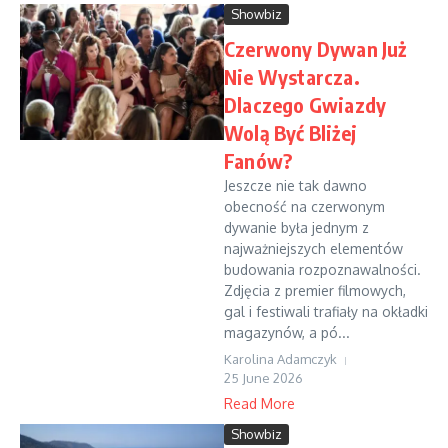
Showbiz
Czerwony Dywan Już
Nie Wystarcza.
Dlaczego Gwiazdy
Wolą Być Bliżej
Fanów?
Jeszcze nie tak dawno
obecność na czerwonym
dywanie była jednym z
najważniejszych elementów
budowania rozpoznawalności.
Zdjęcia z premier filmowych,
gal i festiwali trafiały na okładki
magazynów, a pó...
Karolina Adamczyk
25 June 2026
Read More
Showbiz