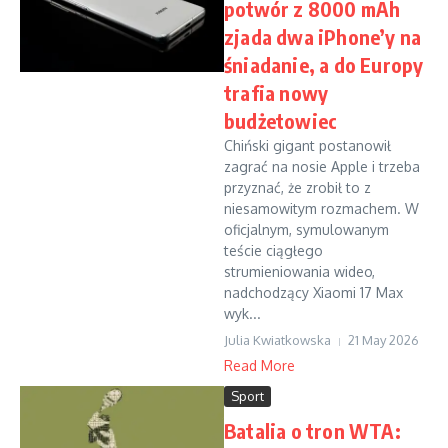
potwór z 8000 mAh
zjada dwa iPhone’y na
śniadanie, a do Europy
trafia nowy
budżetowiec
Chiński gigant postanowił
zagrać na nosie Apple i trzeba
przyznać, że zrobił to z
niesamowitym rozmachem. W
oficjalnym, symulowanym
teście ciągłego
strumieniowania wideo,
nadchodzący Xiaomi 17 Max
wyk...
Julia Kwiatkowska
21 May 2026
Read More
Sport
Batalia o tron WTA: