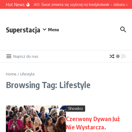
Skip to content
Hot News
NA ŻYWO: Świat zmienia się szybciej niż kiedykolwiek – debata o gl
Superstacja
Menu
Napisz do nas
Home
/
Lifestyle
Browsing Tag: Lifestyle
Showbiz
Czerwony Dywan Już
Nie Wystarcza.