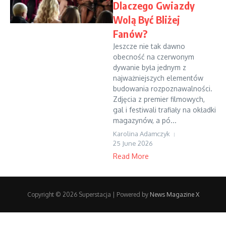
Dlaczego Gwiazdy
Wolą Być Bliżej
Fanów?
Jeszcze nie tak dawno
obecność na czerwonym
dywanie była jednym z
najważniejszych elementów
budowania rozpoznawalności.
Zdjęcia z premier filmowych,
gal i festiwali trafiały na okładki
magazynów, a pó...
Karolina Adamczyk
25 June 2026
Read More
Copyright © 2026 Superstacja | Powered by
News Magazine X