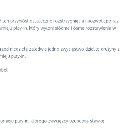
ten przyniósł ostateczne rozstrzygnięcia i pozwolił po raz
rnieju play-in, który wyłoni siódme i ósme rozstawienia w
Przed niedzielą zaledwie jedno zwycięstwo dzieliło drużyny z
ieju play-in.
beli.
turnieju play-in, którego zwycięzcy uzupełnią stawkę.