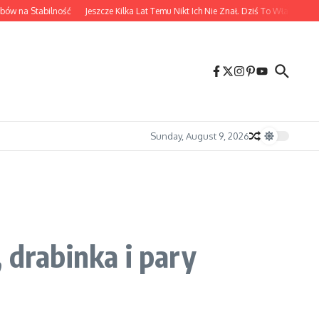
 na Stabilność
Jeszcze Kilka Lat Temu Nikt Ich Nie Znał. Dziś To Właśnie Oni Pr
Sunday, August 9, 2026
 drabinka i pary