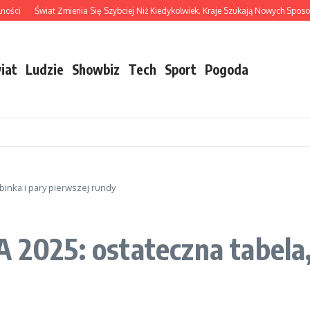
i
Świat Zmienia Się Szybciej Niż Kiedykolwiek. Kraje Szukają Nowych Sposobów
iat
Ludzie
Showbiz
Tech
Sport
Pogoda
binka i pary pierwszej rundy
A 2025: ostateczna tabela,