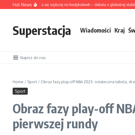
Skip to content
Hot News
ŻYWO: Świat zmienia się szybciej niż kiedykolwiek – debata o globalnej stabilnośc
Superstacja
Wiadomości
Kraj
Św
Napisz do nas
Home
/
Sport
/
Obraz fazy play-off NBA 2025: ostateczna tabela, dra
Sport
Obraz fazy play-off NB
pierwszej rundy