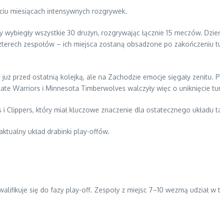
iu miesiącach intensywnych rozgrywek.
wybiegły wszystkie 30 drużyn, rozgrywając łącznie 15 meczów. Dzień 
 czterech zespołów – ich miejsca zostaną obsadzone po zakończeniu tu
 już przed ostatnią kolejką, ale na Zachodzie emocje sięgały zenitu. 
te Warriors i Minnesota Timberwolves walczyły więc o uniknięcie turn
 Clippers, który miał kluczowe znaczenie dla ostatecznego układu ta
tualny układ drabinki play-offów.
alifikuje się do fazy play-off. Zespoły z miejsc 7–10 wezmą udział w 